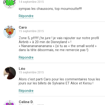
14 septembre 2015
T
F
G
w
a
o
i
c
o
sympas les chaussons, top moumoutte!!!!
t
e
g
t
b
l
Répondre
e
o
e
r
o
+
(
k
(
o
(
o
Caro
u
o
u
v
u
v
15 septembre 2015
r
v
r
e
r
e
Zone 5, pffff j’te jure ! je vais rajouter sur notre profil
d
e
d
a
d
a
Airbnb « à 20 min de Disneyland » !
n
a
n
« Nananananananana » (si tu as « the small world »
s
n
s
dans la tête désormais, ne me remercie pas !)
u
s
u
n
u
n
e
n
e
Répondre
n
e
n
o
n
o
u
o
u
v
u
v
Léo
e
v
e
15 septembre 2015
l
e
l
l
l
l
e
l
e
Alors c’est parti Caro pour les commentaires tous les
f
e
f
jours sur les billets de Sylvaine ET Alice et Kersu !
e
f
e
n
e
n
ê
n
ê
Répondre
t
ê
t
r
t
r
e
r
e
)
e
)
Celine D.
)