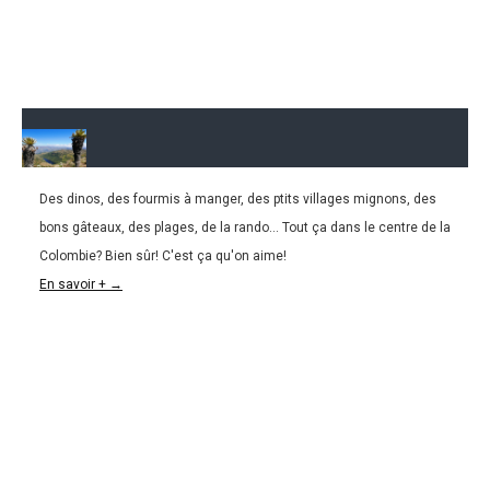
Des dinos, des fourmis à manger, des ptits villages mignons, des
23.02.2016
bons gâteaux, des plages, de la rando... Tout ça dans le centre de la
COLOMBIE | Sogamoso-Leyva-Barichara, de
Colombie? Bien sûr! C'est ça qu'on aime!
retour dans la Colombie qu’on aime!
En savoir + →