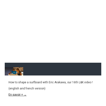
How to shape a surfboard with Eric Arakawa, our 16th L&K video !
30.03.2016
(english and french version)
L&K#16 : Apprendre à shaper une planche de surf
En savoir + →
/ How to shape a surfboard