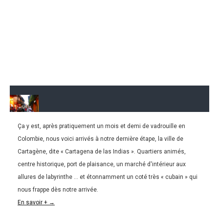
Ça y est, après pratiquement un mois et demi de vadrouille en
23.02.2016
Colombie, nous voici arrivés à notre dernière étape, la ville de
COLOMBIE l Cartagena… Une ville « presque »
Cartagène, dite « Cartagena de las Indias ». Quartiers animés,
comme à Cuba.
centre historique, port de plaisance, un marché d'intérieur aux
allures de labyrinthe … et étonnamment un coté très « cubain » qui
nous frappe dès notre arrivée.
En savoir + →