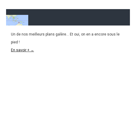
Un de nos meilleurs plans galère... Et oui, on en a encore sous le
08.07.2016
pied !
CAMBODGE l De Darwin à Phnom Penh, THE plan
En savoir + →
galère !