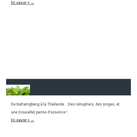
En savoir + →
De Battamgbang à la Thaïlande... Des nénuphars, des singes, et
07.08.2016
une (nouvelle) panne d'essence !
CAMBODGE l Battambang – Koh Kood
En savoir + →