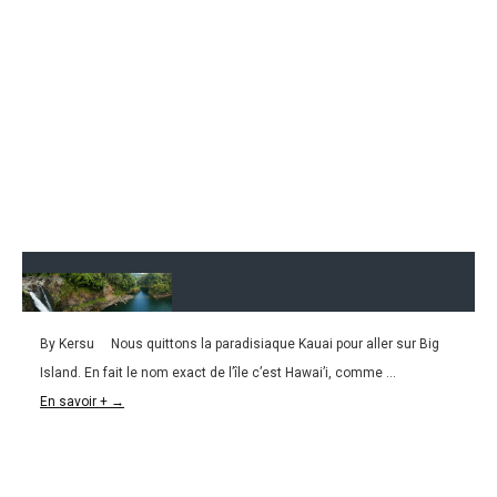
By Kersu Nous quittons la paradisiaque Kauai pour aller sur Big
21.03.2016
Island. En fait le nom exact de l’île c’est Hawai’i, comme ...
HAWAÏ | Big Island, l’île qui pète le feu!
En savoir + →