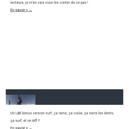
lecteurs, je m’en vais vous les conter de ce pas !
AUSTRALIE | Back to Sydney!
En savoir + →
Un L&K bonus version surf, ça rame, ça coule, ça serre les dents,
10.06.2016
ça surf, et on kiff !!
L&K Bonus : Surf&Kiff à Sydney !
En savoir + →