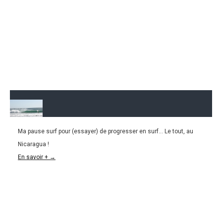
Ma pause surf pour (essayer) de progresser en surf... Le tout, au
04.03.2016
Nicaragua !
NICARAGUA l Une pause surf… bien méritée !
En savoir + →