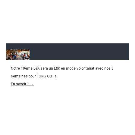
Notre 19ème L&K sera un L&K en mode volontariat avec nos 3
10.07.2016
semaines pour l'ONG OBT !
L&k19 : Aider OBT, une ONG cambodgienne !
En savoir + →