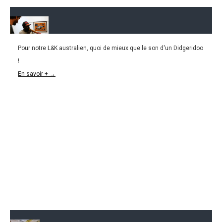
Pour notre L&K australien, quoi de mieux que le son d'un Didgeridoo
27.06.2016
!
L&K #18 : Apprendre à jouer du Didgeridoo en
En savoir + →
Australie !