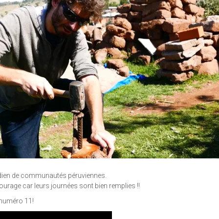
idien de communautés péruviennes.
ourage car leurs journées sont bien remplies !!
K numéro 11!