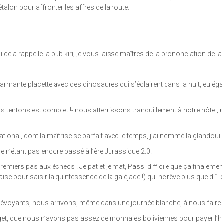
étalon pour affronter les affres de la route.
cela rappelle la pub kiri, je vous laisse maîtres de la prononciation de la v
 charmante placette avec des dinosaures qui s’éclairent dans la nuit, e
 tentons est complet !- nous atterrissons tranquillement à notre hôtel, n
ional, dont la maîtrise se parfait avec le temps, j’ai nommé la glandouill
e n’étant pas encore passé à l’ère Jurassique 2.0.
emiers pas aux échecs ! Je pat et je mat, Passi difficile que ça finaleme
glaise pour saisir la quintessence de la galéjade !) qui ne rêve plus que d’1
oyants, nous arrivons, même dans une journée blanche, à nous faire d
dget, que nous n’avons pas assez de monnaies boliviennes pour payer l’hôt