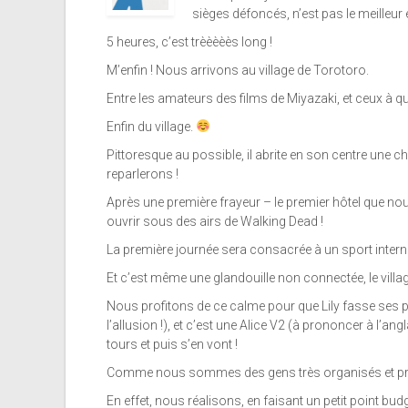
sièges défoncés, n’est pas le meilleur 
5 heures, c’est trèèèèès long !
M’enfin ! Nous arrivons au village de Torotoro.
Entre les amateurs des films de Miyazaki, et ceux à qui 
Enfin du village.
Pittoresque au possible, il abrite en son centre une
reparlerons !
Après une première frayeur – le premier hôtel que nous
ouvrir sous des airs de Walking Dead !
La première journée sera consacrée à un sport internat
Et c’est même une glandouille non connectée, le villag
Nous profitons de ce calme pour que Lily fasse ses pr
l’allusion !), et c’est une Alice V2 (à prononcer à l’an
tours et puis s’en vont !
Comme nous sommes des gens très organisés et prév
En effet, nous réalisons, en faisant un petit point bu