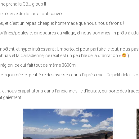
 ne prend la CB… gloup !!
 réserve de dollars… ouf sauvés !
s, et c’est un repas cheap et homemade que nous nous ferons !
/ânes/poules et dinosaures du village, et nous sommes fin prêts à attaque
ent, et hyper intéressant : Umberto, et pour parfaire le tout, nous pa
as et la Canadienne, ce récit est un peu l’île de la « tantation »
)
région, ce qui fait tout de même 3800m !
te la journée, et peut-être des averses dans l’après-midi. Ce petit détai
et nous crapahutons dans l’ancienne ville d’Iquitas, qui porte des trac
t gaiement.