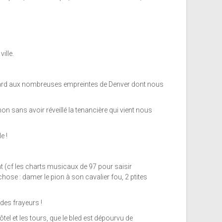
ille.
u égard aux nombreuses empreintes de Denver dont nous
on sans avoir réveillé la tenancière qui vient nous
e !
nt (cf les charts musicaux de 97 pour saisir
 chose : damer le pion à son cavalier fou, 2 ptites
es frayeurs !
el et les tours, que le bled est dépourvu de