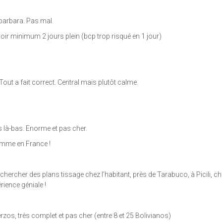
barbara. Pas mal.
voir minimum 2 jours plein (bcp trop risqué en 1 jour)
ut a fait correct. Central mais plutôt calme.
s là-bas. Enorme et pas cher.
omme en France !
ercher des plans tissage chez l’habitant, près de Tarabuco, à Picili, 
rience géniale !
rzos, très complet et pas cher (entre 8 et 25 Bolivianos)