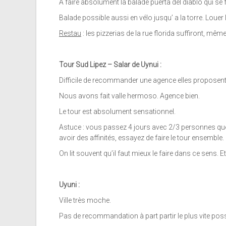
A faire absolument la balade puerta del diablo qui se
Balade possible aussi en vélo jusqu’ a la torre. Louer 
Restau
: les pizzerias de la rue florida suffiront, même
Tour Sud Lipez – Salar de Uynui :
Difficile de recommander une agence elles proposent 
Nous avons fait valle hermoso. Agence bien.
Le tour est absolument sensationnel.
Astuce : vous passez 4 jours avec 2/3 personnes que
avoir des affinités, essayez de faire le tour ensemble.
On lit souvent qu’il faut mieux le faire dans ce sens. Et 
Uyuni :
Ville très moche.
Pas de recommandation à part partir le plus vite possibl