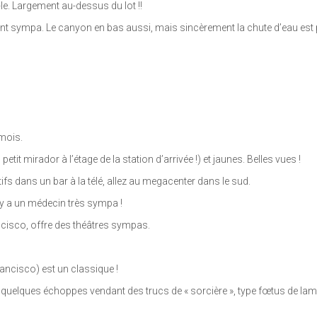
e. Largement au-dessus du lot !!
ent sympa. Le canyon en bas aussi, mais sincèrement la chute d’eau est 
mois.
petit mirador à l’étage de la station d’arrivée !) et jaunes. Belles vues !
fs dans un bar à la télé, allez au megacenter dans le sud.
 y a un médecin très sympa !
rancisco, offre des théâtres sympas.
ancisco) est un classique !
r quelques échoppes vendant des trucs de « sorcière », type fœtus de lam