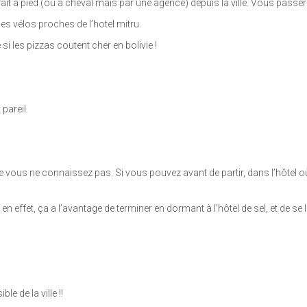
 fait a pied (ou a cheval mais par une agence) depuis la ville. Vous pass
les vélos proches de l’hotel mitru.
 si les pizzas coutent cher en bolivie !
pareil.
 vous ne connaissez pas. Si vous pouvez avant de partir, dans l’hôtel 
en effet, ça a l’avantage de terminer en dormant à l’hôtel de sel, et de se le
e de la ville !!