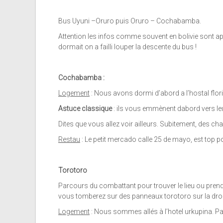
Bus Uyuni –Oruro puis Oruro – Cochabamba.
Attention les infos comme souvent en bolivie sont ap
dormait on a failli louper la descente du bus !
Cochabamba :
Logement
: Nous avons dormi d’abord a l’hostal florid
Astuce classique
: ils vous emmènent dabord vers leu
Dites que vous allez voir ailleurs. Subitement, des c
Restau
: Le petit mercado calle 25 de mayo, est top 
Torotoro
Parcours du combattant pour trouver le lieu ou prend
vous tomberez sur des panneaux torotoro sur la droite
Logement
: Nous sommes allés à l’hotel urkupina. Pa