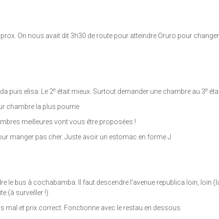
prox. On nous avait dit 3h30 de route pour atteindre Oruro pour changeme
e
e
a puis elisa. Le 2
était mieux. Surtout demander une chambre au 3
éta
r chambre la plus pourrie.
hambres meilleures vont vous être proposées !
pour manger pas cher. Juste avoir un estomac en forme J
re le bus à cochabamba. Il faut descendre l’avenue republica loin, loin 
 (à surveiller !)
s mal et prix correct. Fonctionne avec le restau en dessous.