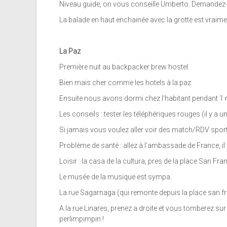
Niveau guide, on vous conseille Umberto. Demandez-l
La balade en haut enchainée avec la grotte est vraim
La Paz
Première nuit au backpacker brew hostel.
Bien mais cher comme les hotels à la paz.
Ensuite nous avons dormi chez l’habitant pendant 1 
Les conseils : tester les téléphériques rouges (il y a un 
Si jamais vous voulez aller voir des match/RDV sporti
Problème de santé : allez à l’ambassade de France, il
Loisir : la casa de la cultura, pres de la place San F
Le musée de la musique est sympa.
La rue Sagarnaga (qui remonte depuis la place san fr
A la rue Linares, prenez a droite et vous tomberez su
perlimpimpin !