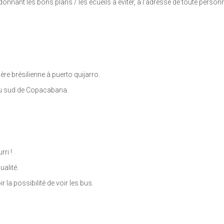
en donnant les bons plans / les écueils à éviter, à l’adresse de toute perso
re brésilienne à puerto quijarro.
 au sud de Copacabana.
ri !
ualité.
 la possibilité de voir les bus.