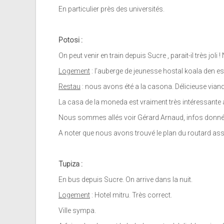
En particulier près des universités.
Potosi :
On peut venir en train depuis Sucre , parait-il très joli
Logement
: l’auberge de jeunesse hostal koala den est
Restau
: nous avons été a la casona. Délicieuse vian
La casa de la moneda est vraiment très intéressante à
Nous sommes allés voir Gérard Arnaud, infos donnés par
A noter que nous avons trouvé le plan du routard assez
Tupiza :
En bus depuis Sucre. On arrive dans la nuit.
Logement
: Hotel mitru. Très correct.
Ville sympa.