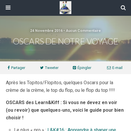
24 Novembre 2016 • Aucun Commentaire
OSCARS DE NOTRE VOYAGE
Partager
Tweeter
Épingler
E-mail
Après les Topitos/Flopitos, quelques Oscars pour la
crème de la crème, le top du flop, ou le flop du top !!!!
OSCARS des Learn&Kiff : Si vous ne devez en voir
(ou revoir) que quelques-uns, voici le guide pour bien
choisir !
Le plus « pro » :
L&K#16 : Apprendre à shaper une