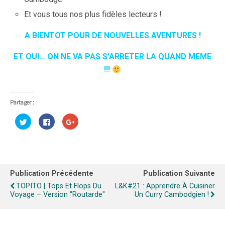
Et vous tous nos plus fidèles lecteurs !
A BIENTOT POUR DE NOUVELLES AVENTURES !
ET OUI… ON NE VA PAS S’ARRETER LA QUAND MEME
!!!
Partager :
C
C
C
l
l
l
i
i
i
q
q
q
u
u
u
e
e
e
z
z
z
p
p
p
o
o
o
Publication Précédente
Publication Suivante
u
u
u
r
r
r
TOPITO | Tops Et Flops Du
L&k#21 : Apprendre À Cuisiner
p
p
p
a
a
a
Voyage – Version "routarde"
Un Curry Cambodgien !
r
r
r
t
t
t
a
a
a
g
g
g
e
e
e