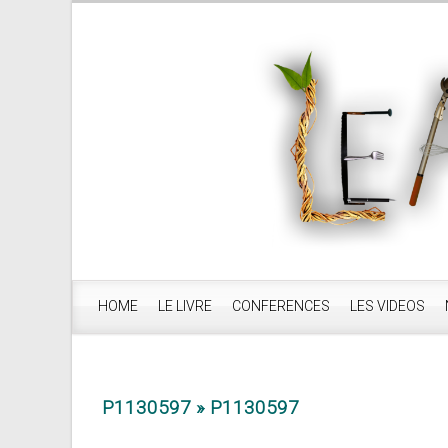
HOME
LE LIVRE
CONFERENCES
LES VIDEOS
P1130597
» P1130597